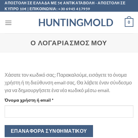
Μετάβαση
ΑΠΟΣΤΟΛΗ ΣΕ ΕΛΛΑΔΑ ΜΕ 5€ ΑΝΤΙΚΑΤΑΒΟΛΗ - ΑΠΟΣΤΟΛΗ ΣΕ
ΚΥΠΡΟ 10€ | ΕΠΙΚΟΙΝΩΝΙΑ: +30 6945 417959
στο
περιεχόμενο
HUNTINGMOLD
0
Ο ΛΟΓΑΡΙΑΣΜΌΣ ΜΟΥ
Χάσατε τον κωδικό σας; Παρακαλούμε, εισάγετε το όνομα
χρήστη ή τη διεύθυνση email σας. Θα λάβετε έναν σύνδεσμο
για να δημιουργήσετε ένα νέο κωδικό μέσω email.
Απαιτείται
Όνομα χρήστη ή email
*
ΕΠΑΝΑΦΟΡΆ ΣΥΝΘΗΜΑΤΙΚΟΎ