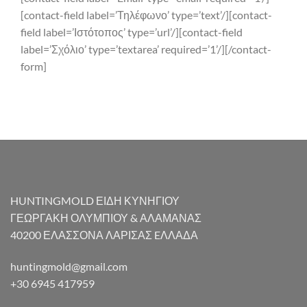
[contact-field label=’Τηλέφωνο’ type=’text’/][contact-
field label=’Ιστότοπος’ type=’url’/][contact-field
label=’Σχόλιο’ type=’textarea’ required=’1’/][/contact-
form]
HUNTINGMOLD ΕΙΔΗ ΚΥΝΗΓΙΟΥ
ΓΕΩΡΓΑΚΗ ΟΛΥΜΠΙΟΥ & ΑΛΑΜΑΝΑΣ
40200 ΕΛΑΣΣΟΝΑ ΛΑΡΙΣΑΣ EΛΛΑΔΑ
huntingmold@gmail.com
+30 6945 417959