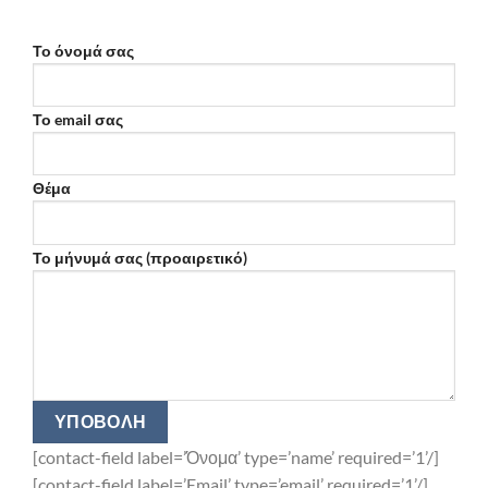
Το όνομά σας
Το email σας
Θέμα
Το μήνυμά σας (προαιρετικό)
[contact-field label=’Όνομα’ type=’name’ required=’1’/]
[contact-field label=’Email’ type=’email’ required=’1’/]