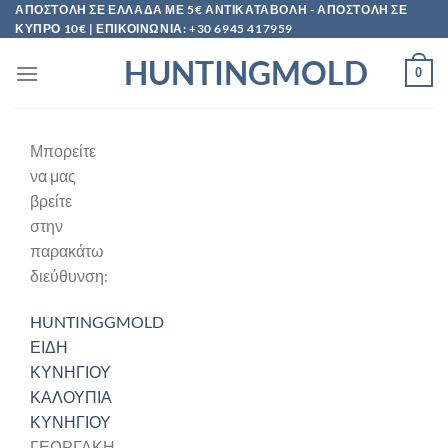
Μετάβαση
ΑΠΟΣΤΟΛΗ ΣΕ ΕΛΛΑΔΑ ΜΕ 5€ ΑΝΤΙΚΑΤΑΒΟΛΗ - ΑΠΟΣΤΟΛΗ ΣΕ
ΚΥΠΡΟ 10€ | ΕΠΙΚΟΙΝΩΝΙΑ: +30 6945 417959
στο
περιεχόμενο
HUNTINGMOLD
0
Μπορείτε
να μας
βρείτε
στην
παρακάτω
διεύθυνση:
HUNTINGGMOLD
ΕΙΔΗ
ΚΥΝΗΓΙΟΥ
ΚΑΛΟΥΠΙΑ
ΚΥΝΗΓΙΟΥ
ΓΕΩΡΓΑΚΗ